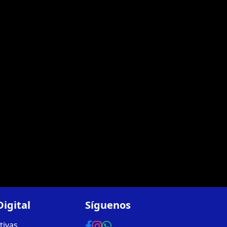
igital
Síguenos
tivas