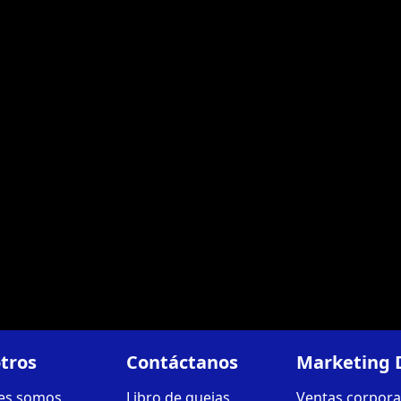
tros
Contáctanos
Marketing D
es somos
Libro de quejas
Ventas corpora