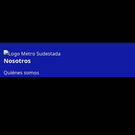
Nosotros
Quiénes somos
Términos y condiciones
Contáctanos
Libro de quejas
Contacto
Botón de arrepentimiento
Marketing Digital