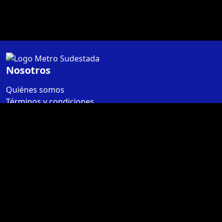
Nosotros
Quiénes somos
Términos y condiciones
Contáctanos
Libro de quejas
Contacto
Botón de arrepentimiento
Marketing Digital
Ventas corporativas