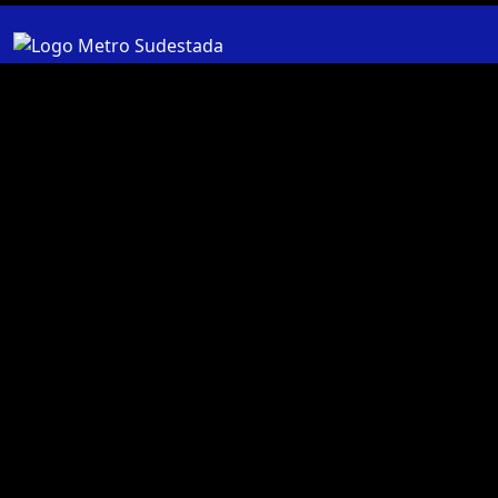
Nosotros
Quiénes somos
Términos y condiciones
Contáctanos
Libro de quejas
Contacto
Botón de arrepentimiento
Marketing Digital
Ventas corporativas
Eventos
Publicidad
Síguenos